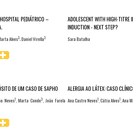
HOSPITAL PEDIÁTRICO –
ADOLESCENT WITH HIGH-TITRE 
A.
INDUCTION - NEXT STEP?
3
3
Marta Alves
; Daniel Virella
Sara Batalha
́SITO DE UM CASO DE SAPHO
ALERGIA AO LÁTEX: CASO CLÍNI
1
3
1
1
ão Neves
, Marta Conde
, João Farela
Ana Castro Neves
, Cátia Alves
, Ana 