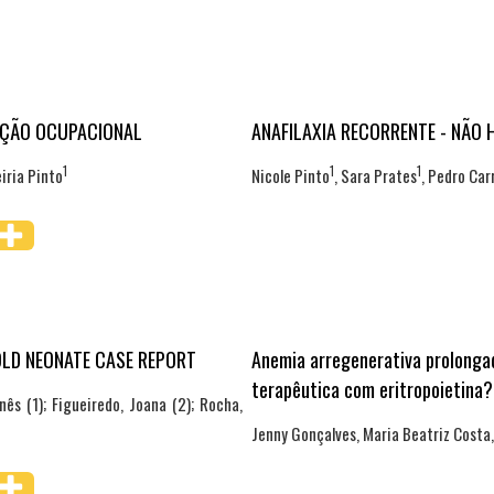
ZAÇÃO OCUPACIONAL
ANAFILAXIA RECORRENTE - NÃO 
1
1
1
eiria Pinto
Nicole Pinto
, Sara Prates
, Pedro Car
OLD NEONATE CASE REPORT
Anemia arregenerativa prolonga
terapêutica com eritropoietina?
nês (1); Figueiredo, Joana (2); Rocha,
Jenny Gonçalves, Maria Beatriz Costa,