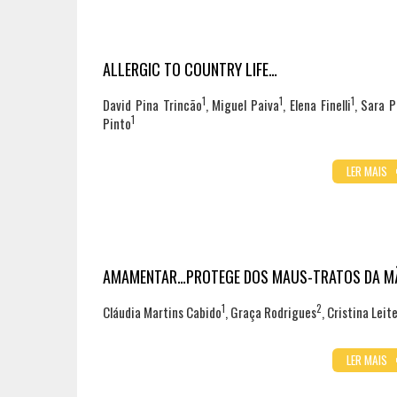
ALLERGIC TO COUNTRY LIFE…
1
1
1
David Pina Trincão
, Miguel Paiva
, Elena Finelli
, Sara P
1
Pinto
LER MAIS
AMAMENTAR…PROTEGE DOS MAUS-TRATOS DA MÃ
1
2
Cláudia Martins Cabido
, Graça Rodrigues
, Cristina Leit
LER MAIS