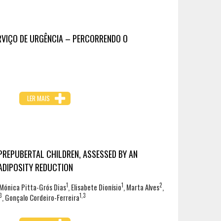
VIÇO DE URGÊNCIA – PERCORRENDO O
LER MAIS
REPUBERTAL CHILDREN, ASSESSED BY AN
ADIPOSITY REDUCTION
1
1
2
 Mónica Pitta-Grós Dias
, Elisabete Dionísio
, Marta Alves
,
3
1,3
, Gonçalo Cordeiro-Ferreira