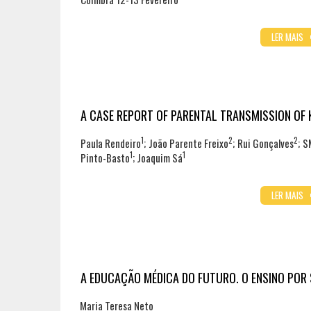
LER MAIS
A CASE REPORT OF PARENTAL TRANSMISSION OF 
1
2
2
Paula Rendeiro
; João Parente Freixo
; Rui Gonçalves
; S
1
1
Pinto-Basto
; Joaquim Sá
LER MAIS
A EDUCAÇÃO MÉDICA DO FUTURO. O ENSINO POR
Maria Teresa Neto