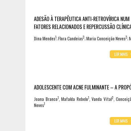
ADESÃO À TERAPÊUTICA ANTI-RETROVÍRICA NUM 
FATORES RELACIONADOS E REPERCUSSÃO CLÍNIC
1
2
2
Dina Mendes
; Flora Candeias
; Maria Conceição Neves
; 
LER MAIS
ADOLESCENTE COM ACNE FULMINANTE – A PROPO
1
1
2
Joana Branco
, Mafalda Rebelo
, Vanda Vital
, Conceiç
1
Neves
LER MAIS