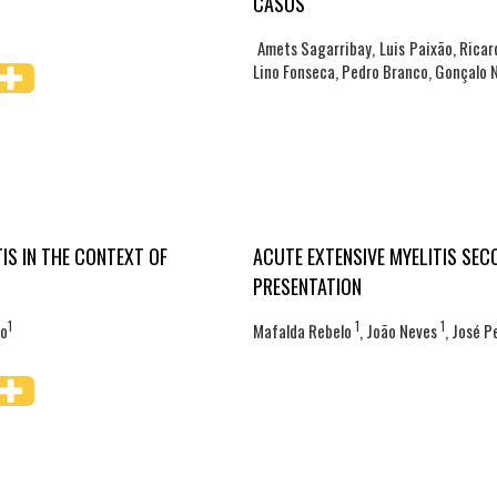
CASOS
Amets Sagarribay, Luis Paixão, Ricard
Lino Fonseca, Pedro Branco, Gonçalo N
IS IN THE CONTEXT OF
ACUTE EXTENSIVE MYELITIS SEC
PRESENTATION
1
1
1
to
Mafalda Rebelo
, João Neves
, José P