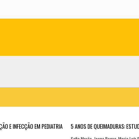
Pe
ÇÃO E INFECÇÃO EM PEDIATRIA
5 ANOS DE QUEIMADURAS: ESTU
Sofia Morão, Joana Roque, Maria Luís 