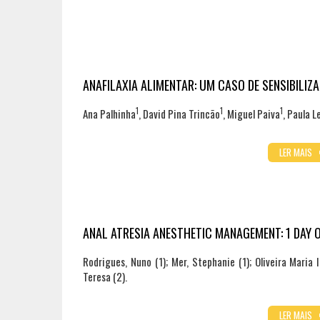
ANAFILAXIA ALIMENTAR: UM CASO DE SENSIBILI
1
1
1
Ana Palhinha
, David Pina Trincão
, Miguel Paiva
, Paula L
LER MAIS
ANAL ATRESIA ANESTHETIC MANAGEMENT: 1 DAY 
Rodrigues, Nuno (1); Mer, Stephanie (1); Oliveira Maria I
Teresa (2).
LER MAIS