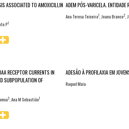
IS ASSOCIATED TO AMOXICILLIN
ADEM PÓS-VARICELA. ENTIDADE 
1
2
Ana Teresa Teixeira
, Joana Branco
, 
1
into P
BAA RECEPTOR CURRENTS IN
ADESÃO À PROFILAXIA EM JOVEN
ED SUBPOPULATION OF
Raquel Maia
3
1
Lamsa
, Ana M Sebastião