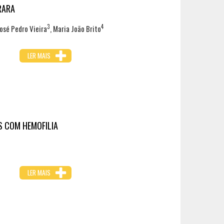
RARA
3
4
José Pedro Vieira
, Maria João Brito
LER MAIS
S COM HEMOFILIA
LER MAIS