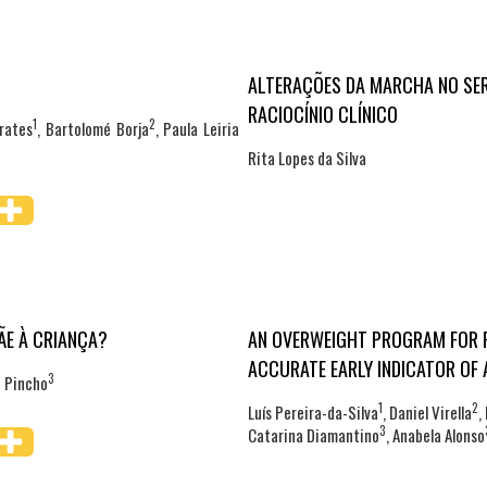
ALTERAÇÕES DA MARCHA NO SER
RACIOCÍNIO CLÍNICO
1
2
rates
, Bartolomé Borja
, Paula Leiria
Rita Lopes da Silva
E À CRIANÇA?
AN OVERWEIGHT PROGRAM FOR P
ACCURATE EARLY INDICATOR OF 
3
e Pincho
1
2
Luís Pereira-da-Silva
, Daniel Virella
,
3
Catarina Diamantino
, Anabela Alonso