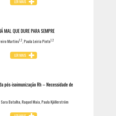
LER MAIS
HÁ MAL QUE DURE PARA SEMPRE
1,2
1,2
reiro Martins
, Paula Leiria Pinto
LER MAIS
da pós-isoimunização Rh – Necessidade de
 Sara Batalha, Raquel Maia, Paula Kjöllerström
LER MAIS