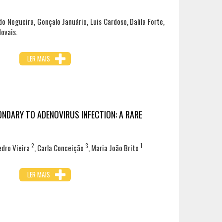
o Nogueira, Gonçalo Januário, Luis Cardoso, Dalila Forte,
ovais.
LER MAIS
ONDARY TO ADENOVIRUS INFECTION: A RARE
2
3
1
edro Vieira
, Carla Conceição
, Maria João Brito
LER MAIS