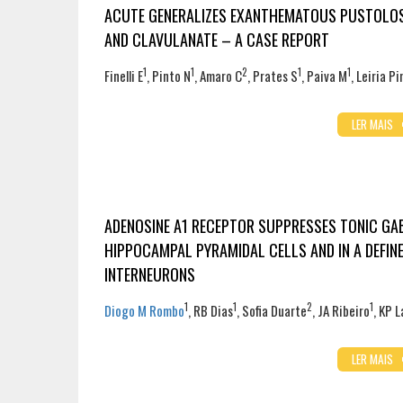
ACUTE GENERALIZES EXANTHEMATOUS PUSTOLOS
AND CLAVULANATE – A CASE REPORT
1
1
2
1
1
Finelli E
, Pinto N
, Amaro C
, Prates S
, Paiva M
, Leiria P
LER MAIS
ADENOSINE A1 RECEPTOR SUPPRESSES TONIC GA
HIPPOCAMPAL PYRAMIDAL CELLS AND IN A DEFIN
INTERNEURONS
1
1
2
1
Diogo M Rombo
, RB Dias
, Sofia Duarte
, JA Ribeiro
, KP 
LER MAIS