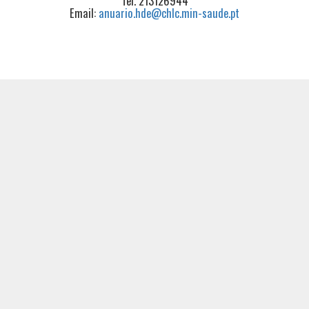
Tel. 213126944
Email:
anuario.hde@chlc.min-saude.pt