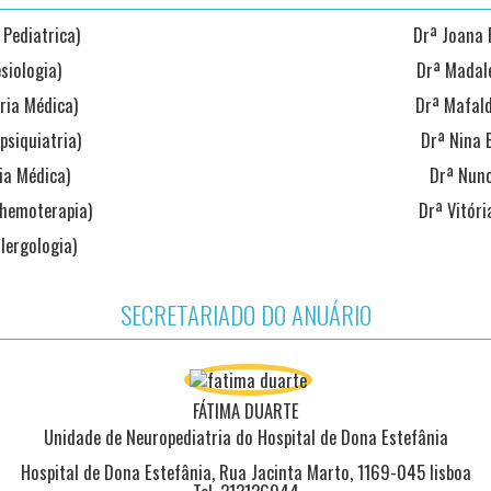
 Pediatrica)
Drª Joana P
siologia)
Drª Madale
ria Médica)
Drª Mafald
psiquiatria)
Drª Nina 
ia Médica)
Drª Nuno
ohemoterapia)
Drª Vitóri
lergologia)
SECRETARIADO DO ANUÁRIO
FÁTIMA DUARTE
Unidade de Neuropediatria do Hospital de Dona Estefânia
Hospital de Dona Estefânia, Rua Jacinta Marto, 1169-045 lisboa