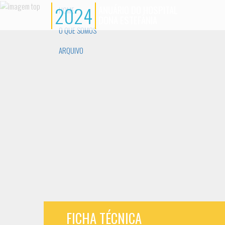
2024
ANUÁRIO DO HOSPITAL
HOME
DONA ESTEFÂNIA
O QUE SOMOS
ARQUIVO
FICHA TÉCNICA