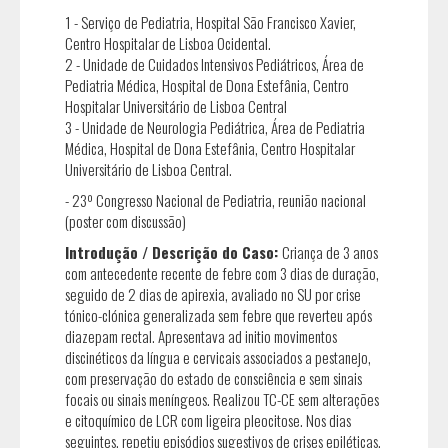
1 - Serviço de Pediatria, Hospital São Francisco Xavier,
Centro Hospitalar de Lisboa Ocidental.
2 - Unidade de Cuidados Intensivos Pediátricos, Área de
Pediatria Médica, Hospital de Dona Estefânia, Centro
Hospitalar Universitário de Lisboa Central
3 - Unidade de Neurologia Pediátrica, Área de Pediatria
Médica, Hospital de Dona Estefânia, Centro Hospitalar
Universitário de Lisboa Central.
- 23º Congresso Nacional de Pediatria, reunião nacional
(poster com discussão)
Introdução / Descrição do Caso:
Criança de 3 anos
com antecedente recente de febre com 3 dias de duração,
seguido de 2 dias de apirexia, avaliado no SU por crise
tónico-clónica generalizada sem febre que reverteu após
diazepam rectal. Apresentava ad initio movimentos
discinéticos da língua e cervicais associados a pestanejo,
com preservação do estado de consciência e sem sinais
focais ou sinais meníngeos. Realizou TC-CE sem alterações
e citoquímico de LCR com ligeira pleocitose. Nos dias
seguintes, repetiu episódios sugestivos de crises epiléticas,