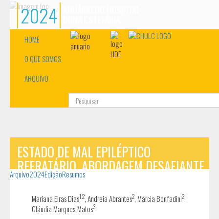
2024
ANUÁRIO DO HOSPITAL
DONA ESTEFÂNIA
HOME
O QUE SOMOS
ARQUIVO
Pesquisa...
ESTADO DE MAL EPILÉPTICO
REFRATÁRIO, ABORDAGEM DESAFIANTE
Arquivo
2024
Edição
Resumos
1,2
2
2
Mariana Eiras Dias
, Andreia Abrantes
, Márcia Bonfadini
,
3
Cláudia Marques-Matos