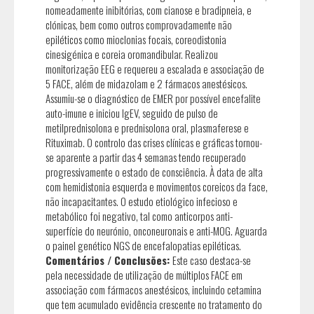
nomeadamente inibitórias, com cianose e bradipneia, e
clónicas, bem como outros comprovadamente não
epiléticos como mioclonias focais, coreodistonia
cinesigénica e coreia oromandibular. Realizou
monitorização EEG e requereu a escalada e associação de
5 FACE, além de midazolam e 2 fármacos anestésicos.
Assumiu-se o diagnóstico de EMER por possível encefalite
auto-imune e iniciou IgEV, seguido de pulso de
metilprednisolona e prednisolona oral, plasmaferese e
Rituximab. O controlo das crises clínicas e gráficas tornou-
se aparente a partir das 4 semanas tendo recuperado
progressivamente o estado de consciência. À data de alta
com hemidistonia esquerda e movimentos coreicos da face,
não incapacitantes. O estudo etiológico infecioso e
metabólico foi negativo, tal como anticorpos anti-
superfície do neurónio, onconeuronais e anti-MOG. Aguarda
o painel genético NGS de encefalopatias epiléticas.
Comentários / Conclusões:
Este caso destaca-se
pela necessidade de utilização de múltiplos FACE em
associação com fármacos anestésicos, incluindo cetamina
que tem acumulado evidência crescente no tratamento do