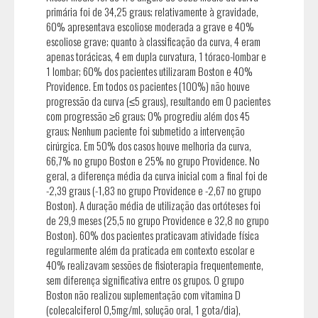
primária foi de 34,25 graus; relativamente à gravidade,
60% apresentava escoliose moderada a grave e 40%
escoliose grave; quanto à classificação da curva, 4 eram
apenas torácicas, 4 em dupla curvatura, 1 tóraco-lombar e
1 lombar; 60% dos pacientes utilizaram Boston e 40%
Providence. Em todos os pacientes (100%) não houve
progressão da curva (≤5 graus), resultando em 0 pacientes
com progressão ≥6 graus; 0% progrediu além dos 45
graus; Nenhum paciente foi submetido a intervenção
cirúrgica. Em 50% dos casos houve melhoria da curva,
66,7% no grupo Boston e 25% no grupo Providence. No
geral, a diferença média da curva inicial com a final foi de
-2,39 graus (-1,83 no grupo Providence e -2,67 no grupo
Boston). A duração média de utilização das ortóteses foi
de 29,9 meses (25,5 no grupo Providence e 32,8 no grupo
Boston). 60% dos pacientes praticavam atividade física
regularmente além da praticada em contexto escolar e
40% realizavam sessões de fisioterapia frequentemente,
sem diferença significativa entre os grupos. O grupo
Boston não realizou suplementação com vitamina D
(colecalciferol 0,5mg/ml, solução oral, 1 gota/dia),