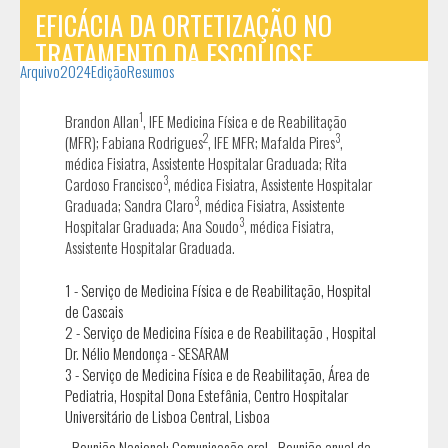
EFICÁCIA DA ORTETIZAÇÃO NO
TRATAMENTO DA ESCOLIOSE
Arquivo
2024
Edição
Resumos
IDIOPÁTICA DO ADOLESCENTE - SÉRIE
DE CASOS
1
Brandon Allan
, IFE Medicina Física e de Reabilitação
2
3
(MFR); Fabiana Rodrigues
, IFE MFR; Mafalda Pires
,
médica Fisiatra, Assistente Hospitalar Graduada; Rita
3
Cardoso Francisco
, médica Fisiatra, Assistente Hospitalar
3
Graduada; Sandra Claro
, médica Fisiatra, Assistente
3
Hospitalar Graduada; Ana Soudo
, médica Fisiatra,
Assistente Hospitalar Graduada.
1 - Serviço de Medicina Física e de Reabilitação, Hospital
de Cascais
2 - Serviço de Medicina Física e de Reabilitação , Hospital
Dr. Nélio Mendonça - SESARAM
3 - Serviço de Medicina Física e de Reabilitação, Área de
Pediatria, Hospital Dona Estefânia, Centro Hospitalar
Universitário de Lisboa Central, Lisboa
- Reunião Nacional: Comunicação oral - Reunião anual da