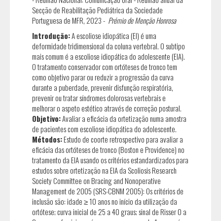
Secção de Reabilitação Pediátrica da Sociedade
Portuguesa de MFR, 2023 -
Prémio de Menção Honrosa
Introdução:
A escoliose idiopática (EI) é uma
deformidade tridimensional da coluna vertebral. O subtipo
mais comum é a escoliose idiopática do adolescente (EIA).
O tratamento conservador com ortóteses de tronco tem
como objetivo parar ou reduzir a progressão da curva
durante a puberdade, prevenir disfunção respiratória,
prevenir ou tratar síndromes dolorosas vertebrais e
melhorar o aspeto estético através de correção postural.
Objetivo:
Avaliar a eficácia da ortetização numa amostra
de pacientes com escoliose idiopática do adolescente.
Métodos:
Estudo de coorte retrospectivo para avaliar a
eficácia das ortóteses de tronco (Boston e Providence) no
tratamento da EIA usando os critérios estandardizados para
estudos sobre ortetização na EIA da Scoliosis Research
Society Committee on Bracing and Nonoperative
Management de 2005 (SRS-CBNM 2005): Os critérios de
inclusão são: idade ≥ 10 anos no início da utilização da
ortótese; curva inicial de 25 a 40 graus; sinal de Risser 0 a