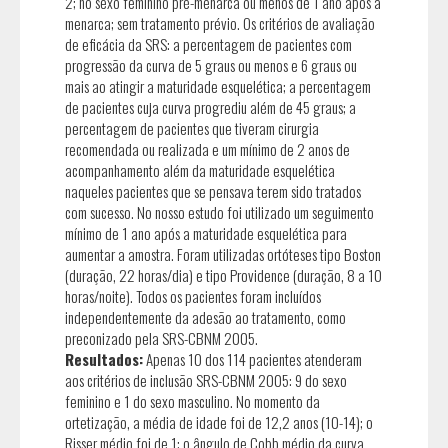
2; no sexo feminino pré-menarca ou menos de 1 ano após a
menarca; sem tratamento prévio. Os critérios de avaliação
de eficácia da SRS: a percentagem de pacientes com
progressão da curva de 5 graus ou menos e 6 graus ou
mais ao atingir a maturidade esquelética; a percentagem
de pacientes cuja curva progrediu além de 45 graus; a
percentagem de pacientes que tiveram cirurgia
recomendada ou realizada e um mínimo de 2 anos de
acompanhamento além da maturidade esquelética
naqueles pacientes que se pensava terem sido tratados
com sucesso. No nosso estudo foi utilizado um seguimento
mínimo de 1 ano após a maturidade esquelética para
aumentar a amostra. Foram utilizadas ortóteses tipo Boston
(duração, 22 horas/dia) e tipo Providence (duração, 8 a 10
horas/noite). Todos os pacientes foram incluídos
independentemente da adesão ao tratamento, como
preconizado pela SRS-CBNM 2005.
Resultados:
Apenas 10 dos 114 pacientes atenderam
aos critérios de inclusão SRS-CBNM 2005: 9 do sexo
feminino e 1 do sexo masculino. No momento da
ortetização, a média de idade foi de 12,2 anos (10-14); o
Risser médio foi de 1; o ângulo de Cobb médio da curva